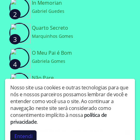
In Memorian
Gabriel Guedes
2
Quarto Secreto
Marquinhos Gomes
3
O Meu Pai é Bom
Gabriela Gomes
4
Não Pare
Midian Lima
Nosso site usa cookies e outras tecnologias para que
5
nós e nossos parceiros possamos lembrar de você e
entender como você usa o site. Ao continuar a
navegação neste site será considerado como
consentimento implícito à nossa
política de
privacidade
.
Copyright © Radiostereolife - Todos os direitos
Entendi
reservados.