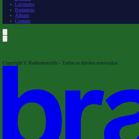
Locutores
Postagens
Álbuns
Contato
Eventos
Copyright © Radiostereolife - Todos os direitos reservados.